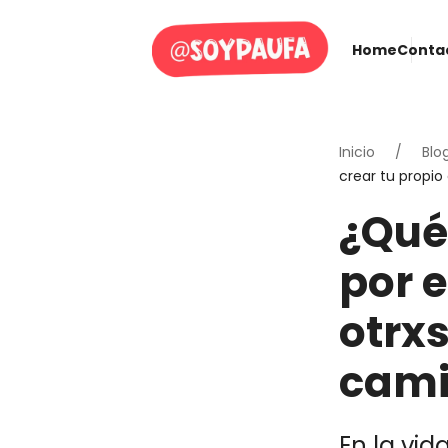
Home
Conta
Inicio
Blo
crear tu propi
¿Qué
por 
otrxs
cam
En la vid