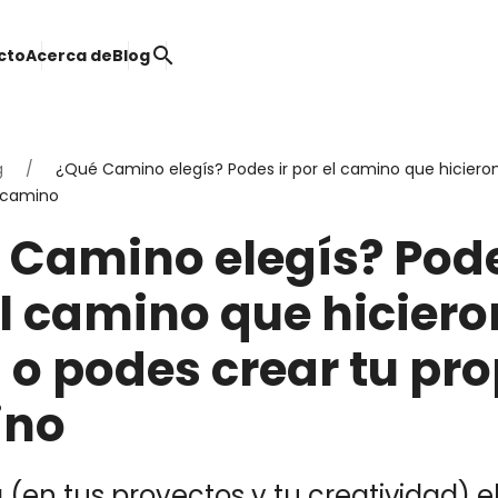
search
cto
Acerca de
Blog
g
¿Qué Camino elegís? Podes ir por el camino que hicieron
o camino
 Camino elegís? Pode
el camino que hiciero
 o podes crear tu pro
ino
a (en tus proyectos y tu creatividad) e