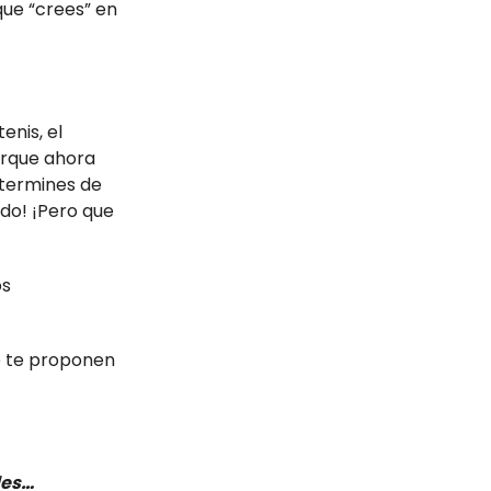
que “crees” en
enis, el
orque ahora
 termines de
do! ¡Pero que
os
ue te proponen
des…