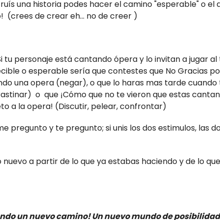
uís una historia podes hacer el camino "esperable" o el 
 (crees de crear eh… no de creer )
i tu personaje está cantando ópera y lo invitan a jugar al t
ible o esperable sería que contestes que No Gracias p
do una opera (negar), o que lo haras mas tarde cuando
astinar) o que ¡Cómo que no te vieron que estas cantan
to a la opera! (Discutir, pelear, confrontar)
e pregunto y te pregunto; si unis los dos estimulos, las d
go nuevo a partir de lo que ya estabas haciendo y de lo q
ando un nuevo camino! Un nuevo mundo de posibilida