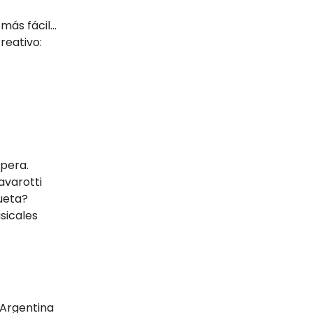
ás fácil...
reativo:
opera.
avarotti
queta?
sicales
 Argentina