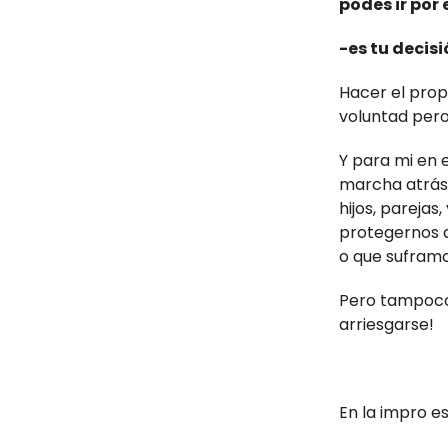
podes ir por
-es tu decis
Hacer el prop
voluntad pero
Y para mi en 
marcha atrás!
hijos, parejas
protegernos a
o que suframo
Pero tampoco 
arriesgarse!
En la impro es