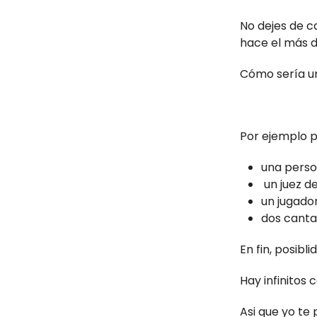
No dejes de ca
hace el más d
Cómo sería un
Por ejemplo p
una perso
un juez d
un jugador
dos cantan
En fin, posibl
Hay infinitos
Asi que yo te