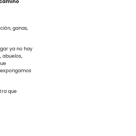
o camino
ción, ganas,
ugar ya no hay
, abuelos,
que
os expongamos
tra que