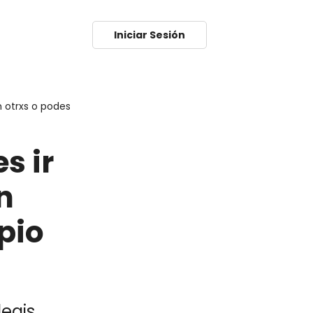
Iniciar Sesión
 otrxs o podes
s ir
n
pio
legis