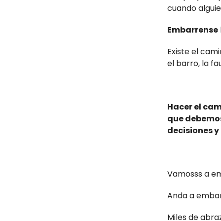
cuando algui
Embarrense
Existe el camin
el barro, la fa
Hacer el cam
que debemos
decisiones y
Vamosss a em
Anda a embar
Miles de abra