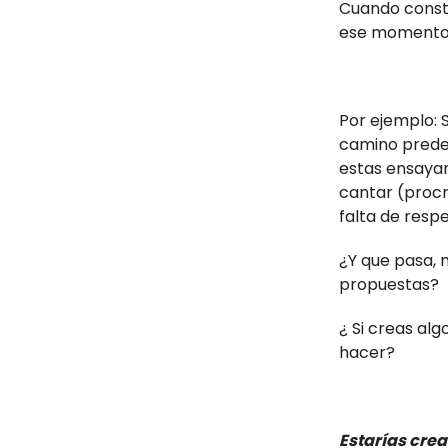
Cuando constr
ese momento!
Por ejemplo: S
camino predec
estas ensayan
cantar (procr
falta de respe
¿Y que pasa, m
propuestas?
¿ Si creas al
hacer?
Estarías cre