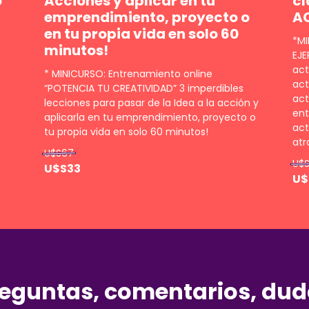
o
Acciones y aplicar en tu
cl
emprendimiento, proyecto o
A
en tu propia vida en solo 60
*MI
minutos!
EJE
act
* MINICURSO: Entrenamiento online
e
act
“POTENCIA TU CREATIVIDAD” 3 imperdibles
act
lecciones para pasar de la Idea a la acción y
ent
aplicarla en tu emprendimiento, proyecto o
act
tu propia vida en solo 60 minutos!
atr
U$S67
U$
U$S33
U$
eguntas, comentarios, du