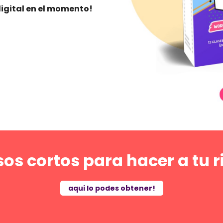
igital en el momento!
os cortos para hacer a tu 
aqui lo podes obtener!