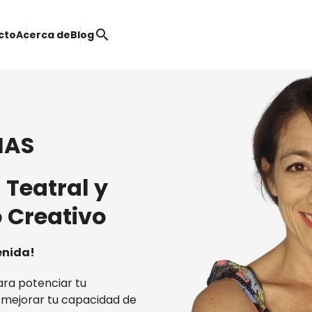
search
cto
Acerca de
Blog
IAS
Teatral y
 Creativo
enida!
ra potenciar tu
, mejorar tu capacidad de