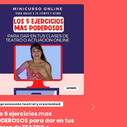
Dinámicas
Equipos co
Dinámicas para
corporativos
U$S166
U$S55
provisación teatral y creatividad
s 5 ejercicios mas
DEROSOS para dar en tus