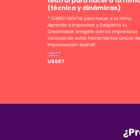
teatral para hacer a tu ritm
(técnica y dinámicas)
* CURSO DIGITAL para hacer a tu ritmo
¡Aprende a Improvisar y Despierta tu
Creatividad! Amigate con los imprevistos
conociendo estas herramientas únicas d
Improvisacion teatral!
U$S97
U$S67
¿Pr