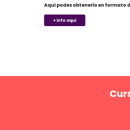
Aqui podes obtenerlo en formato d
+ info aqui
Curs