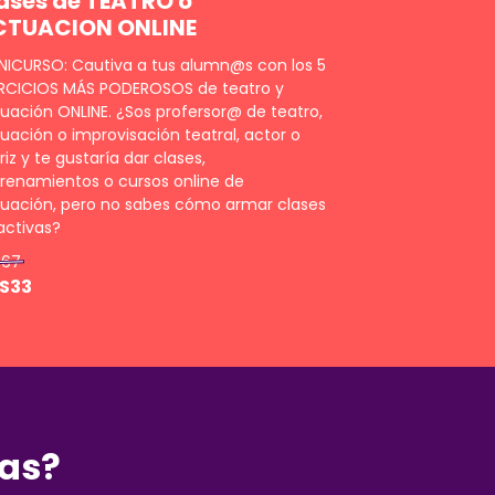
ases de TEATRO o
CTUACION ONLINE
NICURSO: Cautiva a tus alumn@s con los 5
RCICIOS MÁS PODEROSOS de teatro y
uación ONLINE. ¿Sos profersor@ de teatro,
uación o improvisación teatral, actor o
riz y te gustaría dar clases,
renamientos o cursos online de
uación, pero no sabes cómo armar clases
activas?
S67
S33
das?