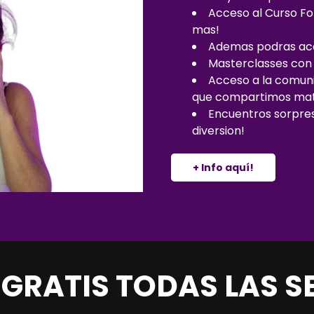
Acceso al Curso Fo
mas!
Ademas podras acc
Masterclasses con 
Acceso a la comuni
que compartimos mater
Encuentros sorpresa
diversion!
+ Info aquí!
S GRATIS TODAS LAS S