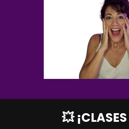
💥 ¡CLASE